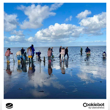
0.-3. klasse på vadehavstur i Nationalpark Vadehavet, som er på