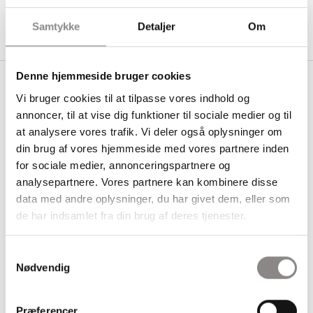
Unescos Verdensarvsliste.
Samtykke
Detaljer
Om
Denne hjemmeside bruger cookies
Vi bruger cookies til at tilpasse vores indhold og
Se mere om Unesco Verdensmålsskolerne
annoncer, til at vise dig funktioner til sociale medier og til
her:
at analysere vores trafik. Vi deler også oplysninger om
din brug af vores hjemmeside med vores partnere inden
for sociale medier, annonceringspartnere og
analysepartnere. Vores partnere kan kombinere disse
data med andre oplysninger, du har givet dem, eller som
de har indsamlet fra din brug af deres tjenester.
Samtykkevalg
Nødvendig
Præferencer