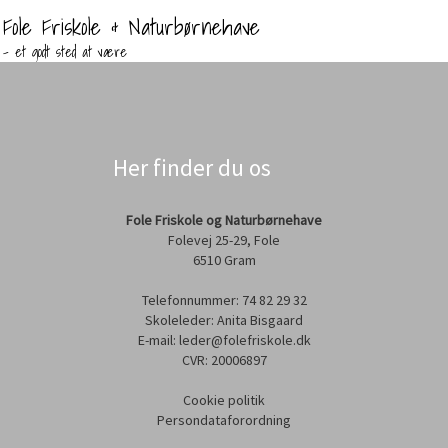
Fole Friskole & Naturbørnehave
- et godt sted at være
Her finder du os
Fole Friskole og Naturbørnehave
Folevej 25-29, Fole
6510 Gram
Telefonnummer: 74 82 29 32
Skoleleder: Anita Bisgaard
E-mail: leder@folefriskole.dk
CVR: 20006897
Cookie politik
Persondataforordning