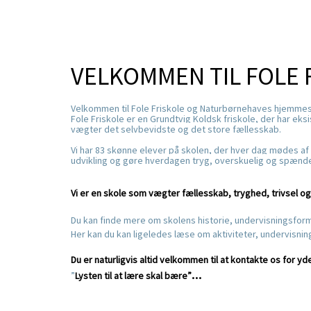
VELKOMMEN TIL FOLE
Velkommen til Fole Friskole og Naturbørnehaves hjemme
Fole Friskole er en Grundtvig Koldsk friskole, der har eks
vægter det selvbevidste og det store fællesskab.
Vi har 83 skønne elever på skolen, der hver dag mødes af
udvikling og gøre hverdagen tryg, overskuelig og spænd
Vi er en skole som vægter fællesskab, tryghed, trivsel og
Du kan finde mere om skolens historie, undervisningsfor
Her kan du kan ligeledes læse om aktiviteter, undervisni
Du er naturligvis altid velkommen til at kontakte os for y
...
”
Lysten til at lære skal bære”