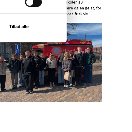
ever. Omkring disse elever, er der på skolen 10
darbejdere, der hver dag sætter en ære og en gejst, for
n måde de og vi i fællesskab driver vores friskole.
Tillad alle