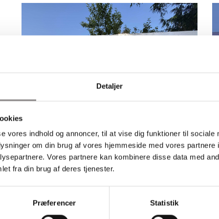
Detaljer
ookies
se vores indhold og annoncer, til at vise dig funktioner til sociale
Følg børnehaven på Facebook
oplysninger om din brug af vores hjemmeside med vores partnere i
ysepartnere. Vores partnere kan kombinere disse data med andr
et fra din brug af deres tjenester.
Fole Naturbørnehaven
F
Fole Naturbørnehave er en privat børnehave under Fole
Fo
Friskole. Vi er en lille børnehave med pt. 45 børn, hvor der er
sk
Præferencer
Statistik
tid til det enkelte barn i overskuelige rammer.
el