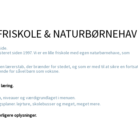
 FRISKOLE & NATURBØRNEHAV
side.
isteret siden 1997. Vi er en lille friskole med egen naturbørnehave,
som
 en lærerstab, der brænder for stedet, og som er med til at sikre
en fortsa
ende for såvel børn som voksne.
 læring.
m, niveauer og værdigrundlaget i menuen.
ngsplaner. lejrture, skolebusser og meget, meget mere.
derligere oplysninger.