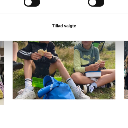
el
me
de
Tillad valgte