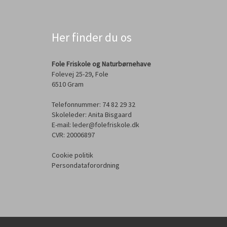
Her finder du os
Fole Friskole og Naturbørnehave
Folevej 25-29, Fole
6510 Gram
Telefonnummer: 74 82 29 32
Skoleleder: Anita Bisgaard
E-mail: leder@folefriskole.dk
CVR: 20006897
Cookie politik
Persondataforordning