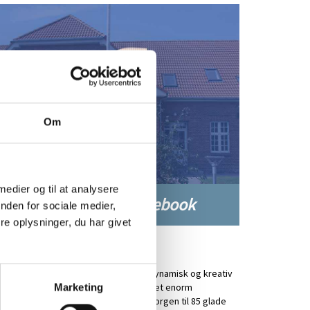
Om
 medier og til at analysere
Følg friskolen på Facebook
nden for sociale medier,
e oplysninger, du har givet
ole Friskole
le Friskole har i over 25 år været en dynamisk og kreativ
ole. Vi har over de sidste par år oplevet enorm
Marketing
evtilgang, og kan hver dag sige godmorgen til 85 glade