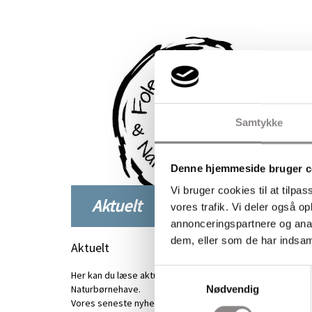
Samtykke
Denne hjemmeside bruger c
Vi bruger cookies til at tilpas
Aktuelt
vores trafik. Vi deler også 
annonceringspartnere og anal
dem, eller som de har indsaml
Aktuelt
Samtykkevalg
Her kan du læse aktuelle nyheder fra Fole Friskole &
Naturbørnehave.
Nødvendig
Vores seneste nyhedsbreve kan også findes her.