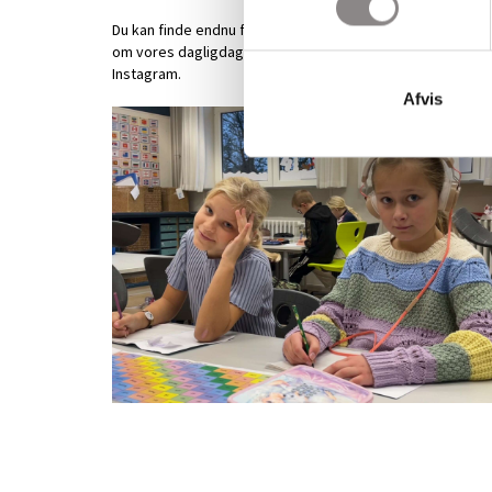
Du kan finde endnu flere billeder, videoer og meget mere
om vores dagligdag ved at følge os på Facebook og
Instagram.
Afvis