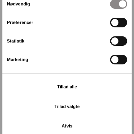
Telefonnummer: 74 82 29 32
Nødvendig
Skoleleder: Anita Bisgaard
E-mail: leder@folefriskole.dk
CVR: 20006897
Præferencer
Cookie politik
Persondataforordning
Statistik
Marketing
Følg os på Facebook / Instagram
Følg Fole Friskole
Tillad alle
Følg Fole Naturbørnehave
Tillad valgte
Følg Fole Friskole
Følg Fole Naturbørnehave
Afvis