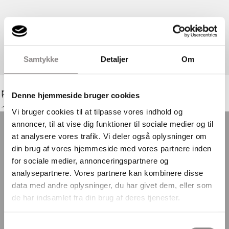
Samtykke
Detaljer
Om
Fole Friskole & Naturbørnehave
Denne hjemmeside bruger cookies
- et godt sted at være
Vi bruger cookies til at tilpasse vores indhold og
annoncer, til at vise dig funktioner til sociale medier og til
at analysere vores trafik. Vi deler også oplysninger om
din brug af vores hjemmeside med vores partnere inden
for sociale medier, annonceringspartnere og
Her finder du os
analysepartnere. Vores partnere kan kombinere disse
data med andre oplysninger, du har givet dem, eller som
Fole Friskole og Naturbørnehave
de har indsamlet fra din brug af deres tjenester.
Folevej 25-29, Fole
6510 Gram
Samtykkevalg