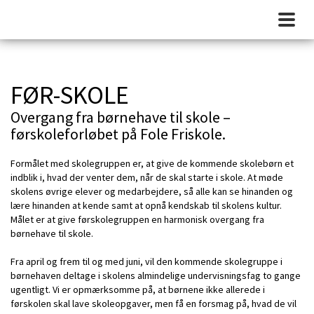
FØR-SKOLE
Overgang fra børnehave til skole –
førskoleforløbet på Fole Friskole.
Formålet med skolegruppen er, at give de kommende skolebørn et
indblik i, hvad der venter dem, når de skal starte i skole. At møde
skolens øvrige elever og medarbejdere, så alle kan se hinanden og
lære hinanden at kende samt at opnå kendskab til skolens kultur.
Målet er at give førskolegruppen en harmonisk overgang fra
børnehave til skole.
Fra april og frem til og med juni, vil den kommende skolegruppe i
børnehaven deltage i skolens almindelige undervisningsfag to gange
ugentligt. Vi er opmærksomme på, at børnene ikke allerede i
førskolen skal lave skoleopgaver, men få en forsmag på, hvad de vil