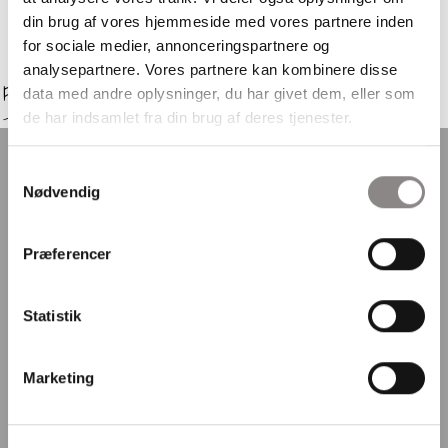
din brug af vores hjemmeside med vores partnere inden
for sociale medier, annonceringspartnere og
analysepartnere. Vores partnere kan kombinere disse
Fole Friskole & Naturbørnehave
data med andre oplysninger, du har givet dem, eller som
- et godt sted at være
de har indsamlet fra din brug af deres tjenester.
Samtykkevalg
Nødvendig
Her finder du os
Præferencer
Fole Friskole og Naturbørnehave
Folevej 25-29, Fole
Statistik
6510 Gram
Telefonnummer: 74 82 29 32
Marketing
Skoleleder: Anita Bisgaard
E-mail: leder@folefriskole.dk
CVR: 20006897